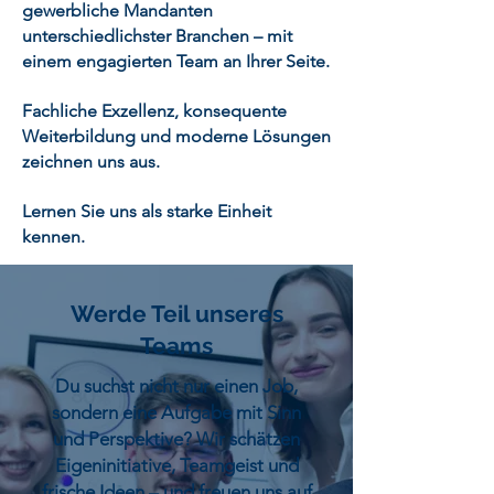
gewerbliche Mandanten
unterschiedlichster Branchen – mit
einem engagierten Team an Ihrer Seite.
Fachliche Exzellenz, konsequente
Weiterbildung und moderne Lösungen
zeichnen uns aus.
Lernen Sie uns als starke Einheit
kennen.
Werde Teil unseres
Teams
Du suchst nicht nur einen Job,
sondern eine Aufgabe mit Sinn
und Perspektive? Wir schätzen
Eigeninitiative, Teamgeist und
frische Ideen – und freuen uns auf