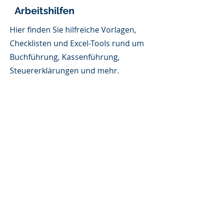
Arbeitshilfen
Hier finden Sie hilfreiche Vorlagen,
Checklisten und Excel-Tools rund um
Buchführung, Kassenführung,
Steuererklärungen und mehr.
Die Dateien sollen Sie im
Arbeitsalltag unterstützen – bitte
beachten Sie, dass wir für die Inhalte
keine Haftung übernehmen.
Mehr lesen